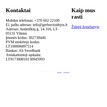
Kontaktai
Kaip mus
rasti
Mobilus telefonas: +370 602 22100
El. pašto adresas: info@gerbuvioidejos.lt
Žiūrėti žemėlapyje
Adresas: Justiniškių g. 14-316, LT-
05131 Vilnius
Įmonės kodas: 302738446
PVM mokėtojo kodas:
LT100006897514
Bankas: Ab Swedbank
Atsiskaitomoji sąskaita:
LT917300010130945993
Sprendimas:
vizijos.lt