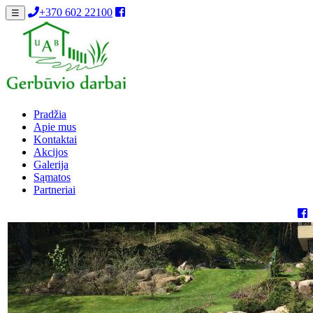
+370 602 22100
☰
Pradžia
Apie mus
Kontaktai
Akcijos
Galerija
Sąmatos
Partneriai